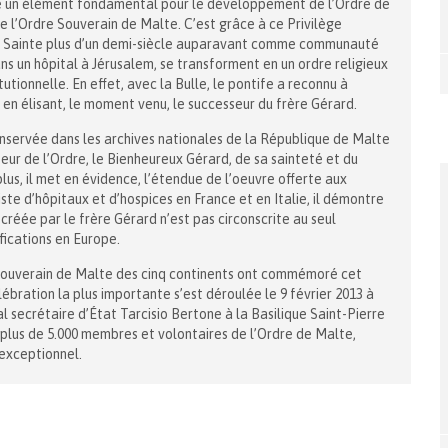
é un élément fondamental pour le développement de l’Ordre de
e l’Ordre Souverain de Malte. C’est grâce à ce Privilège
rre Sainte plus d’un demi-siècle auparavant comme communauté
s un hôpital à Jérusalem, se transforment en un ordre religieux
utionnelle. En effet, avec la Bulle, le pontife a reconnu à
e en élisant, le moment venu, le successeur du frère Gérard.
conservée dans les archives nationales de la République de Malte
teur de l’Ordre, le Bienheureux Gérard, de sa sainteté et du
plus, il met en évidence, l’étendue de l’oeuvre offerte aux
iste d’hôpitaux et d’hospices en France et en Italie, il démontre
 créée par le frère Gérard n’est pas circonscrite au seul
fications en Europe.
re Souverain de Malte des cinq continents ont commémoré cet
lébration la plus importante s’est déroulée le 9 février 2013 à
 secrétaire d’État Tarcisio Bertone à la Basilique Saint-Pierre
 plus de 5.000 membres et volontaires de l’Ordre de Malte,
exceptionnel.