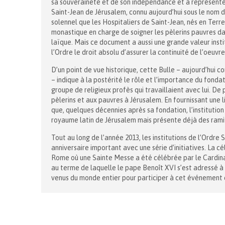
sa souveraineté et de son indépendance et a représent
Saint-Jean de Jérusalem, connu aujourd’hui sous le nom d
solennel que les Hospitaliers de Saint-Jean, nés en Te
monastique en charge de soigner les pèlerins pauvres dan
laïque. Mais ce document a aussi une grande valeur instit
l’Ordre le droit absolu d’assurer la continuité de l’oeuvr
D’un point de vue historique, cette Bulle – aujourd’hui 
– indique à la postérité le rôle et l’importance du fonda
groupe de religieux profès qui travaillaient avec lui. De 
pèlerins et aux pauvres à Jérusalem. En fournissant une l
que, quelques décennies après sa fondation, l’institution
royaume latin de Jérusalem mais présente déjà des rami
Tout au long de l’année 2013, les institutions de l’Ord
anniversaire important avec une série d’initiatives. La cé
Rome où une Sainte Messe a été célébrée par le Cardinal
au terme de laquelle le pape Benoît XVI s’est adressé à
venus du monde entier pour participer à cet événement 