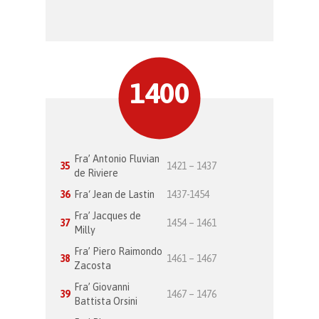
1400
Fra’ Antonio Fluvian
35
1421 – 1437
de Riviere
36
Fra‘ Jean de Lastin
1437-1454
Fra’ Jacques de
37
1454 – 1461
Milly
Fra’ Piero Raimondo
38
1461 – 1467
Zacosta
Fra’ Giovanni
39
1467 – 1476
Battista Orsini