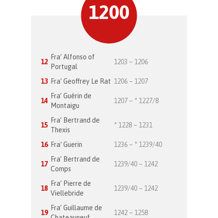
1200
Fra’ Alfonso of
12
1203 – 1206
Portugal
13
Fra’ Geoffrey Le Rat
1206 – 1207
Fra’ Guérin de
14
1207 – * 1227/8
Montaigu
Fra’ Bertrand de
15
* 1228 – 1231
Thexis
16
Fra‘ Guerin
1236 – * 1239/40
Fra’ Bertrand de
17
1239/40 – 1242
Comps
Fra’ Pierre de
18
1239/40 – 1242
Viellebride
Fra’ Guillaume de
19
1242 – 1258
Chateauneuf