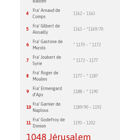
Balben
Fra’ Arnaud de
4
1162 – 1163
Comps
Fra’ Gilbert de
5
1163 – *1169/70
Aissailly
Fra’ Gastone de
6
* 1170 – * 1172
Murols
Fra’ Joubert de
7
* 1172 – 1177
Syrie
Fra’ Roger de
8
1177 – * 1187
Moulins
Fra’ Ermengard
9
1188 – * 1190
d’Aps
Fra’ Garnier de
10
1189/90 – 1192
Naplous
Fra’ Godefroy de
11
1193 – 1202
Donion
1048 Jérusalem