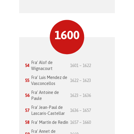
1600
Fra’ Alof de
54
1601 – 1622
Wignacourt
Fra’ Luis Mendez de
55
1622 – 1623
Vasconcellos
Fra’ Antoine de
56
1623 – 1636
Paule
Fra’ Jean-Paul de
57
1636 – 1657
Lascaris-Castellar
58
Fra’ Martín de Redín
1657 – 1660
Fra’ Annet de