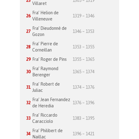
25
1305 – 1319
Villaret
Fra’ Helion de
26
1319 – 1346
Villeneuve
Fra’ Dieudonné de
27
1346 – 1353
Gozon
Fra’ Pierre de
28
1353 – 1355
Corneillan
29
Fra’ Roger de Pins
1355 – 1365
Fra’ Raymond
30
1365 – 1374
Berenger
Fra’ Robert de
31
1374 – 1376
Juliac
Fra’ Jean Fernandez
32
1376 – 1396
de Heredia
Fra’ Riccardo
33
1383 – 1395
Caracciolo
Fra’ Philibert de
34
1396 – 1421
Naillac