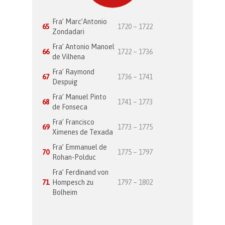
Fra’ Marc’Antonio
65
1720 – 1722
Zondadari
Fra’ Antonio Manoel
66
1722 – 1736
de Vilhena
Fra’ Raymond
67
1736 – 1741
Despuig
Fra’ Manuel Pinto
68
1741 – 1773
de Fonseca
Fra’ Francisco
69
1773 – 1775
Ximenes de Texada
Fra’ Emmanuel de
70
1775 – 1797
Rohan-Polduc
Fra’ Ferdinand von
71
Hompesch zu
1797 – 1802
Bolheim