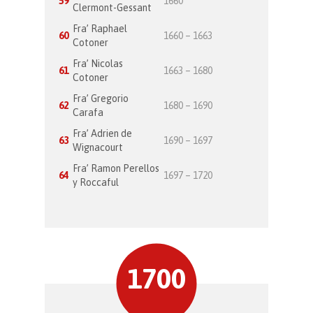
59
1660
Clermont-Gessant
Fra’ Raphael
60
1660 – 1663
Cotoner
Fra’ Nicolas
61
1663 – 1680
Cotoner
Fra’ Gregorio
62
1680 – 1690
Carafa
Fra’ Adrien de
63
1690 – 1697
Wignacourt
Fra’ Ramon Perellos
64
1697 – 1720
y Roccaful
1700