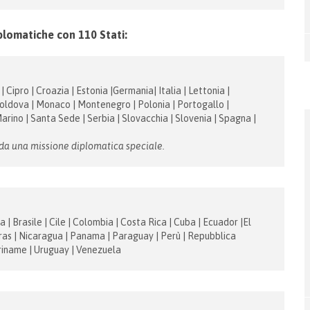
iplomatiche con 110 Stati:
| Cipro | Croazia | Estonia |Germania| Italia | Lettonia |
Moldova | Monaco | Montenegro | Polonia | Portogallo |
ino | Santa Sede | Serbia | Slovacchia | Slovenia | Spagna |
 da una missione diplomatica speciale.
 | Brasile | Cile | Colombia | Costa Rica | Cuba | Ecuador |El
ras | Nicaragua | Panama | Paraguay | Perù | Repubblica
uriname | Uruguay | Venezuela