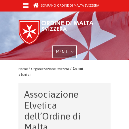
SOVRANO ORDINE DI MALTA SVIZZERA
MENU
/
/
Cenni
Home
Organizzazione Svizzera
storici
Associazione
Elvetica
dell’Ordine di
Malta