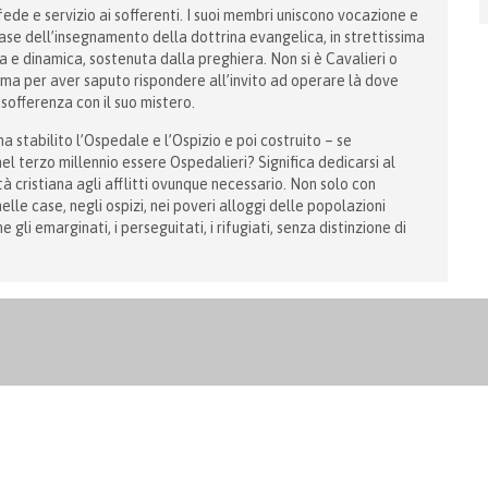
 fede e servizio ai sofferenti. I suoi membri uniscono vocazione e
 base dell’insegnamento della dottrina evangelica, in strettissima
e dinamica, sostenuta dalla preghiera. Non si è Cavalieri o
i, ma per aver saputo rispondere all’invito ad operare là dove
 sofferenza con il suo mistero.
a stabilito l’Ospedale e l’Ospizio e poi costruito – se
nel terzo millennio essere Ospedalieri? Significa dedicarsi al
tà cristiana agli afflitti ovunque necessario. Non solo con
lle case, negli ospizi, nei poveri alloggi delle popolazioni
li emarginati, i perseguitati, i rifugiati, senza distinzione di