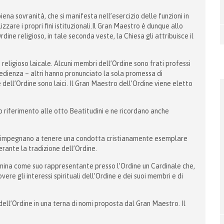
iena sovranità, che si manifesta nell’esercizio delle funzioni in
lizzare i propri fini istituzionali.Il Gran Maestro è dunque allo
ne religioso, in tale seconda veste, la Chiesa gli attribuisce il
religioso laicale. Alcuni membri dell’Ordine sono frati professi
bedienza – altri hanno pronunciato la sola promessa di
dell’Ordine sono laici. Il Gran Maestro dell’Ordine viene eletto
 riferimento alle otto Beatitudini e ne ricordano anche
, si impegnano a tenere una condotta cristianamente esemplare
rante la tradizione dell’Ordine.
omina come suo rappresentante presso l’Ordine un Cardinale che,
vere gli interessi spirituali dell’Ordine e dei suoi membri e di
 dell’Ordine in una terna di nomi proposta dal Gran Maestro. Il