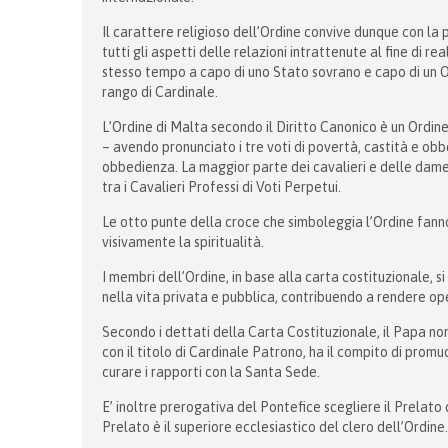
Il carattere religioso dell’Ordine convive dunque con la p
tutti gli aspetti delle relazioni intrattenute al fine di rea
stesso tempo a capo di uno Stato sovrano e capo di un Ordi
rango di Cardinale.
L’Ordine di Malta secondo il Diritto Canonico è un Ordine 
– avendo pronunciato i tre voti di povertà, castità e ob
obbedienza. La maggior parte dei cavalieri e delle dame 
tra i Cavalieri Professi di Voti Perpetui.
Le otto punte della croce che simboleggia l’Ordine fanno
visivamente la spiritualità.
I membri dell’Ordine, in base alla carta costituzionale
nella vita privata e pubblica, contribuendo a rendere ope
Secondo i dettati della Carta Costituzionale, il Papa n
con il titolo di Cardinale Patrono, ha il compito di promuo
curare i rapporti con la Santa Sede.
E’ inoltre prerogativa del Pontefice scegliere il Prelato
Prelato è il superiore ecclesiastico del clero dell’Ordine.