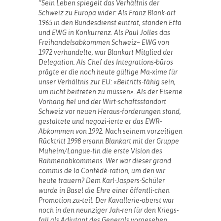
“
Sein Leben spiegelt das Verhältnis der
Schweiz zu Europa wider: Als Franz Blank-art
1965 in den Bundesdienst eintrat, standen Efta
und EWG in Konkurrenz. Als Paul Jolles das
Freihandelsabkommen Schweiz– EWG von
1972 verhandelte, war Blankart Mitglied der
Delegation. Als Chef des Integrations-büros
prägte er die noch heute gültige Ma-xime für
unser Verhältnis zur EU: «Beitritts-fähig sein,
um nicht beitreten zu müssen». Als der Eiserne
Vorhang fiel und der Wirt-schaftsstandort
Schweiz vor neuen Heraus-forderungen stand,
gestaltete und negozi-ierte er das EWR-
Abkommen von 1992. Nach seinem vorzeitigen
Rücktritt 1998 ersann Blankart mit der Gruppe
Muheim/Langue-tin die erste Vision des
Rahmenabkommens. Wer war dieser grand
commis de la Confédé-ration, um den wir
heute trauern? Dem Karl-Jaspers-Schüler
wurde in Basel die Ehre einer öffentli-chen
Promotion zu-teil. Der Kavallerie-oberst war
noch in den neunziger Jah-ren für den Kriegs-
fall als Adjutant des Generals vorgesehen.