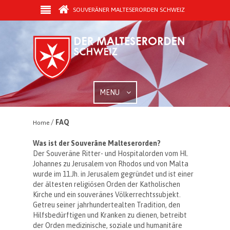
SOUVERÄNER MALTESERORDEN SCHWEIZ
MENU
/
FAQ
Home
Was ist der Souveräne Malteserorden?
Der Souveräne Ritter- und Hospitalorden vom Hl.
Johannes zu Jerusalem von Rhodos und von Malta
wurde im 11.Jh. in Jerusalem gegründet und ist einer
der ältesten religiösen Orden der Katholischen
Kirche und ein souveränes Völkerrechtssubjekt.
Getreu seiner jahrhundertealten Tradition, den
Hilfsbedürftigen und Kranken zu dienen, betreibt
der Orden medizinische, soziale und humanitäre