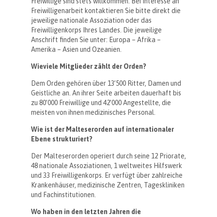
Freiwillige sind stets willkommen. Bei Interesse an
Freiwilligenarbeit kontaktieren Sie bitte direkt die
jeweilige nationale Assoziation oder das
Freiwilligenkorps Ihres Landes. Die jeweilige
Anschrift finden Sie unter: Europa – Afrika –
Amerika – Asien und Ozeanien.
Wieviele Mitglieder zählt der Orden?
Dem Orden gehören über 13’500 Ritter, Damen und
Geistliche an. An ihrer Seite arbeiten dauerhaft bis
zu 80’000 Freiwillige und 42’000 Angestellte, die
meisten von ihnen medizinisches Personal.
Wie ist der Malteserorden auf internationaler
Ebene strukturiert?
Der Malteserorden operiert durch seine 12 Priorate,
48 nationale Assoziationen, 1 weltweites Hilfswerk
und 33 Freiwilligenkorps. Er verfügt über zahlreiche
Krankenhäuser, medizinische Zentren, Tageskliniken
und Fachinstitutionen.
Wo haben in den letzten Jahren die